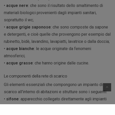
•
acque nere
: che sono il risultato dello smaltimento di
materiali biologici provenienti dagli impianti sanitari,
soprattutto il wc;
•
acque grigie saponose
: che sono composte da sapone
e detergenti, e cioè quelle che provengono per esempio dal
rubinetto, bidè, lavandino, lavapiatti, lavatrice o dalla doccia;
•
acque bianche
: le acque originate da fenomeni
atmosferici;
•
acque grasse
: che hanno origine dalle cucine.
Le componenti della rete di scarico
Gli elementi essenziali che compongono un impianto di
scarico all'interno di abitazioni e strutture sono i seguenti:
•
sifone
: apparecchio collegato direttamente agli impianti
idraulici sanitari che serve a bloccare il flusso di odori
sgradevoli tramite una chiusura idraulica;