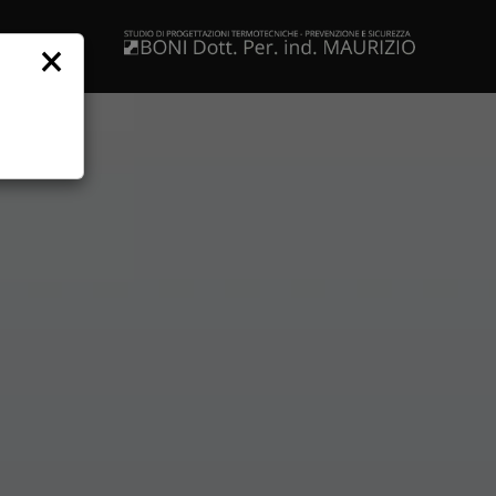
×
NOI