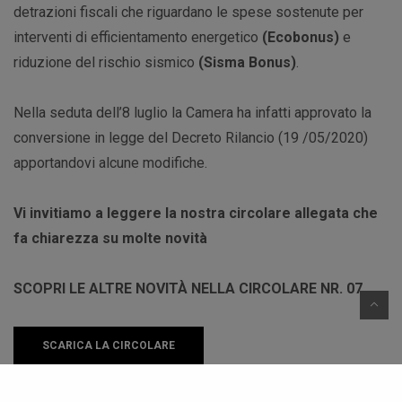
detrazioni fiscali che riguardano le spese sostenute per
interventi di efficientamento energetico
(Ecobonus)
e
riduzione del rischio sismico
(Sisma Bonus)
.
Nella seduta dell’8 luglio la Camera ha infatti approvato la
conversione in legge del Decreto Rilancio (19 /05/2020)
apportandovi alcune modifiche.
Vi invitiamo a leggere la nostra circolare allegata che
fa chiarezza su molte novità
SCOPRI LE ALTRE NOVITÀ NELLA CIRCOLARE NR. 07
SCARICA LA CIRCOLARE