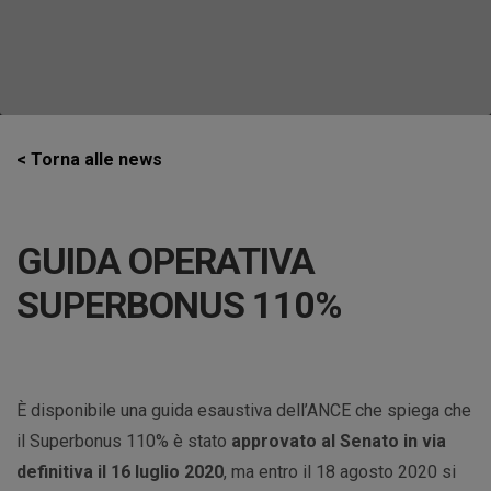
< Torna alle news
GUIDA OPERATIVA
SUPERBONUS 110%
È disponibile una guida esaustiva dell’ANCE che spiega che
il Superbonus 110% è stato
approvato al Senato in via
definitiva il 16 luglio 2020
, ma entro il 18 agosto 2020 si