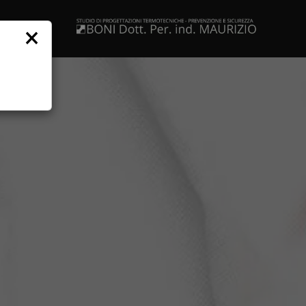
×
NOI