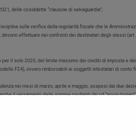
 2021, delle cosiddette “clausole di salvaguardia”;
sciplina sulla verifica della regolarità fiscale che le Amministraz
 devono effettuare nei confronti dei destinatari degli stessi (art.
o per il solo 2020, del limite massimo dei crediti di imposta e dei
dello F24), ovvero rimborsabili ai soggetti intestatari di conto f
adenza nei mesi di marzo, aprile e maggio, sospesi dai due decre
, anche il versamento delle somme risultanti dai cd “avvisi bonari”