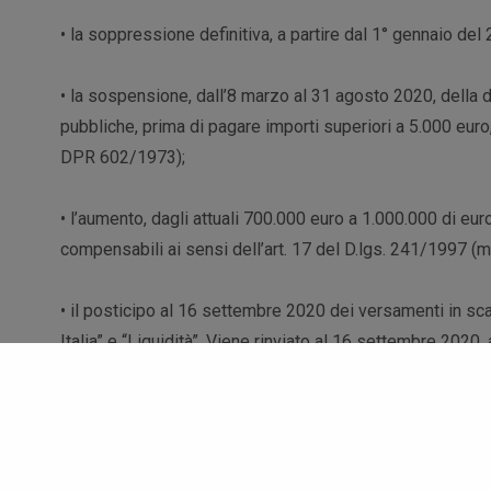
• la soppressione definitiva, a partire dal 1° gennaio del
• la sospensione, dall’8 marzo al 31 agosto 2020, della di
pubbliche, prima di pagare importi superiori a 5.000 euro,
DPR 602/1973);
• l’aumento, dagli attuali 700.000 euro a 1.000.000 di eur
compensabili ai sensi dell’art. 17 del D.lgs. 241/1997 (mo
• il posticipo al 16 settembre 2020 dei versamenti in sc
Italia” e “Liquidità”. Viene rinviato al 16 settembre 2020
scadenza tra l’8 marzo ed il 31 maggio 2020.
SCOPRI LE ALTRE NOVITÀ NELLA CIRCOLARE NR. 05