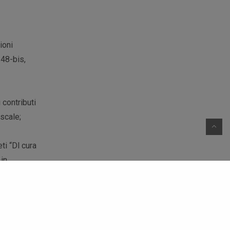
ioni
 48-bis,
 contributi
iscale;
ti “Dl cura
 in