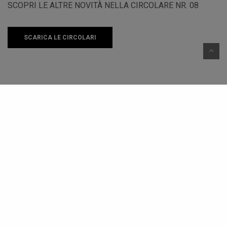
SCOPRI LE ALTRE NOVITÀ NELLA CIRCOLARE NR. 08
SCARICA LE CIRCOLARI